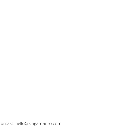
 kontakt: hello@kingamadro.com