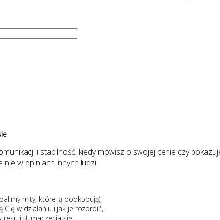
sie
munikacji i stabilność, kiedy mówisz o swojej cenie czy pokazuj
 nie w opiniach innych ludzi.
obalimy mity, które ją podkopują),
 Cię w działaniu i jak je rozbroić,
resu i tłumaczenia się,