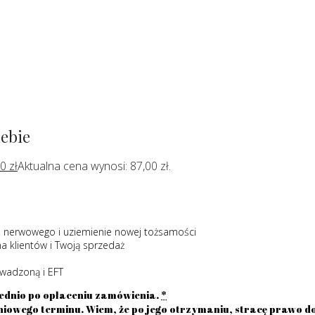
iebie
00
zł
Aktualna cena wynosi: 87,00 zł.
adu nerwowego i uziemienie nowej tożsamości
a klientów i Twoją sprzedaż
owadzoną i EFT
ednio po opłaceniu zamówienia.
*
iowego terminu. Wiem, że po jego otrzymaniu, stracę prawo d