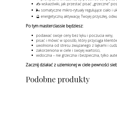
✍️ wskazówki, jak przestać pisać „grzeczne” po
🌬️ somatyczne mikro-rytuały regulujące ciało i 
🔮 energetyczną aktywację Twojej przyszłej, odwa
Po tym masterclassie będziesz:
podawać swoje ceny bez lęku i poczucia winy,
pisać i mówić w sposób, który przyciąga klientó
uwolniona od stresu związanego z lajkami i cud
zakorzeniona w ciele i swojej wartości,
widoczna – nie grzeczna i bezpieczna, tylko aut
Zacznij działać z uziemionej w ciele pewności sieb
Podobne produkty