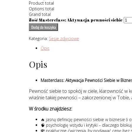
Product total
Options total
Grand total
ilość Masterclass: Aktywacja pewności siebie
Dodaj do koszyka
Kategoria:
Sesje zdjęciowe
Opis
Opis
Masterclass: Aktywacja Pewności Siebie w Bizne
Pewność siebie to spokój w ciele, klarowność w ko
właśnie takiej pewności – zakorzenionej w Tobie, a
W środku znajdziesz:
🔥 jasną definicję pewności siebie w biznesie (i 
🧠 psychologię wstydu i krytyki – dlaczego blokują
💸 praktyczne ćwiczenia, by podawać cenę bez st