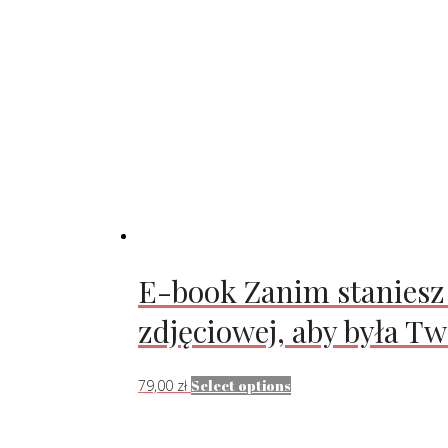
E-book Zanim staniesz 
zdjęciowej, aby była Tw
79,00
zł
Select options