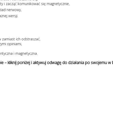
sty i zacząć komunikować się magnetycznie,
układ nerwowy,
żnej wersji.
w zamiast ich odstraszać,
zymi opiniami,
entyczna i magnetyczna.
ie – kliknij poniżej i aktywuj odwagę do działania po swojemu w b