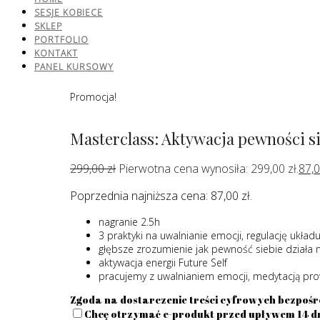
SESJE KOBIECE
SKLEP
PORTFOLIO
KONTAKT
PANEL KURSOWY
Promocja!
Masterclass: Aktywacja pewności s
299,00
zł
Pierwotna cena wynosiła: 299,00 zł.
87,
Poprzednia najniższa cena:
87,00
zł
.
nagranie 2.5h
3 praktyki na uwalnianie emocji, regulację ukł
głębsze zrozumienie jak pewność siebie działa n
aktywacja energii Future Self
pracujemy z uwalnianiem emocji, medytacją pr
Zgoda na dostarczenie treści cyfrowych bezpośr
Chcę otrzymać e-produkt przed upływem 14 dn