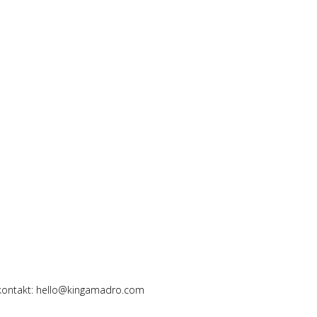
 kontakt: hello@kingamadro.com