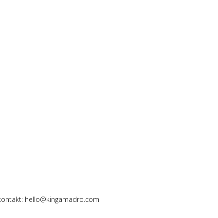
 kontakt: hello@kingamadro.com