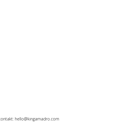
 kontakt: hello@kingamadro.com