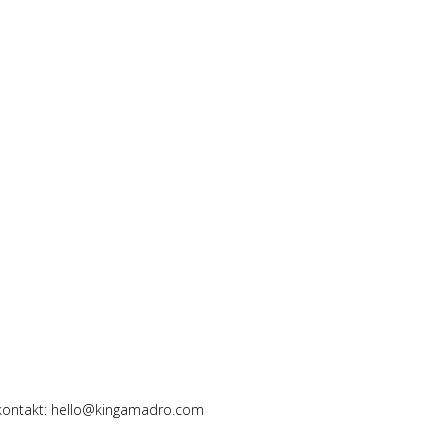
 kontakt: hello@kingamadro.com