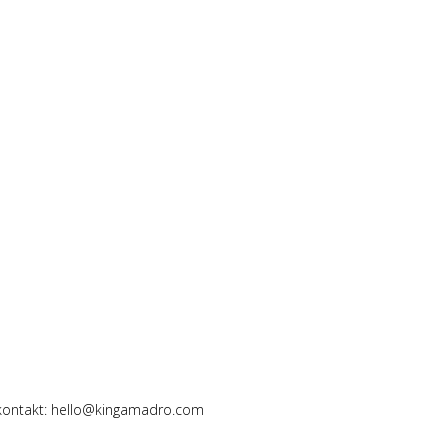
 kontakt: hello@kingamadro.com