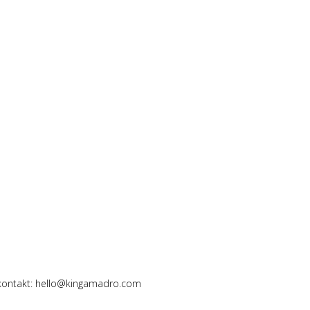
 kontakt: hello@kingamadro.com