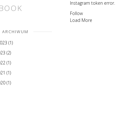
Instagram token error.
EBOOK
Follow
Load More
ARCHIWUM
2023
(1)
023
(2)
022
(1)
021
(1)
020
(1)