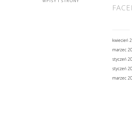
WPISY I STRONY
FAC
kwiecień 
marzec 2
styczeń 2
styczeń 2
marzec 2